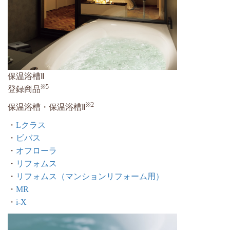
保温浴槽Ⅱ
※5
登録商品
※2
保温浴槽・保温浴槽Ⅱ
・
Lクラス
・
ビバス
・
オフローラ
・
リフォムス
・
リフォムス（マンションリフォーム用）
・
MR
・
i-X