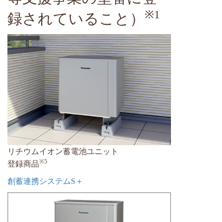
※1
録されていること）
リチウムイオン蓄電池ユニット
※5
登録商品
創蓄連携システムS＋