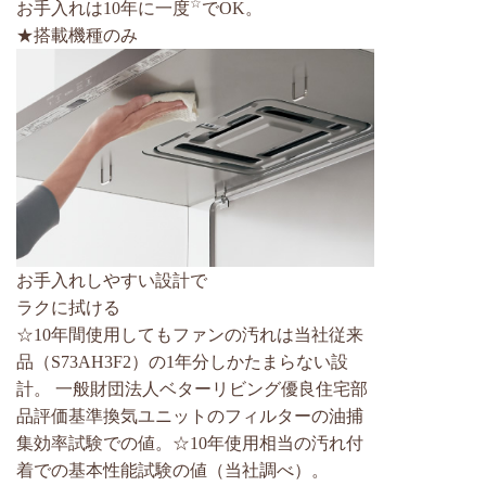
☆
お手入れは10年に一度
でOK。
★搭載機種のみ
お手入れしやすい設計で
ラクに拭ける
☆10年間使用してもファンの汚れは当社従来
品（S73AH3F2）の1年分しかたまらない設
計。 一般財団法人ベターリビング優良住宅部
品評価基準換気ユニットのフィルターの油捕
集効率試験での値。☆10年使用相当の汚れ付
着での基本性能試験の値（当社調べ）。