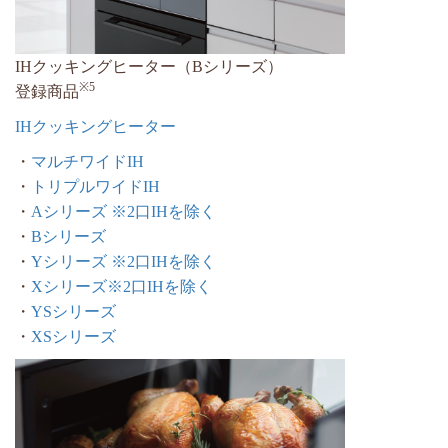
IHクッキングヒーター（Bシリーズ）
※5
登録商品
IHクッキングヒーター
・
マルチワイドIH
・
トリプルワイドIH
・
Aシリーズ
※2口IHを除く
・
Bシリーズ
・
Yシリーズ
※2口IHを除く
・
Xシリーズ
※2口IHを除く
・
YSシリーズ
・
XSシリーズ